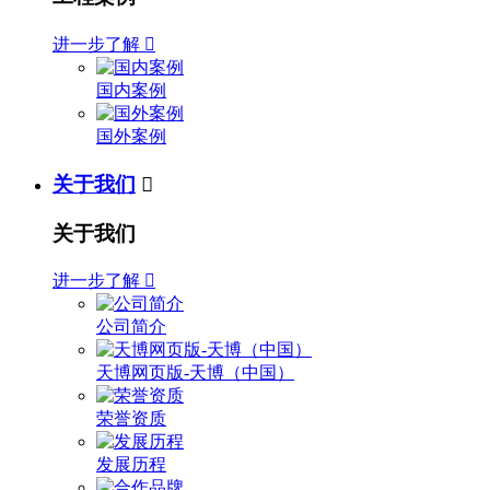
进一步了解

国内案例
国外案例
关于我们

关于我们
进一步了解

公司简介
天博网页版-天博（中国）
荣誉资质
发展历程