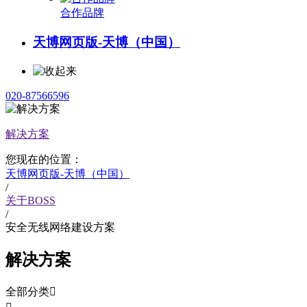
合作品牌
天博网页版-天博（中国）
020-87566596
解决方案
您现在的位置：
天博网页版-天博（中国）
/
关于BOSS
/
安全无线网络建设方案
解决方案
全部分类
