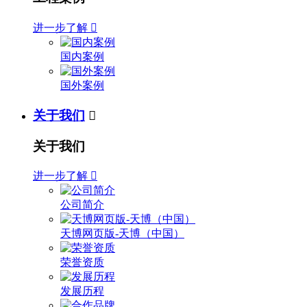
进一步了解

国内案例
国外案例
关于我们

关于我们
进一步了解

公司简介
天博网页版-天博（中国）
荣誉资质
发展历程