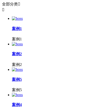
全部分类


案例1
案例1
案例2
案例2
案例5
案例5
案例4