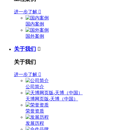
进一步了解

国内案例
国外案例
关于我们

关于我们
进一步了解

公司简介
天博网页版-天博（中国）
荣誉资质
发展历程