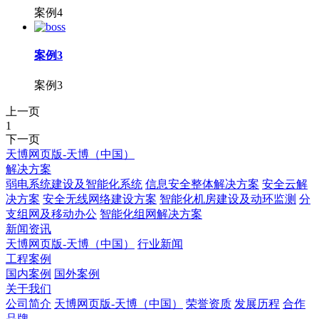
案例4
案例3
案例3
上一页
1
下一页
天博网页版-天博（中国）
解决方案
弱电系统建设及智能化系统
信息安全整体解决方案
安全云解
决方案
安全无线网络建设方案
智能化机房建设及动环监测
分
支组网及移动办公
智能化组网解决方案
新闻资讯
天博网页版-天博（中国）
行业新闻
工程案例
国内案例
国外案例
关于我们
公司简介
天博网页版-天博（中国）
荣誉资质
发展历程
合作
品牌