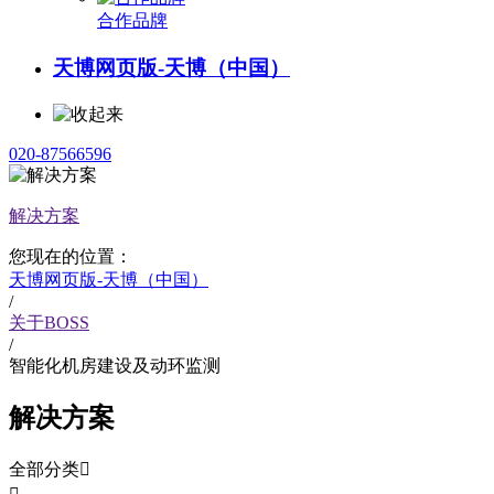
合作品牌
天博网页版-天博（中国）
020-87566596
解决方案
您现在的位置：
天博网页版-天博（中国）
/
关于BOSS
/
智能化机房建设及动环监测
解决方案
全部分类
