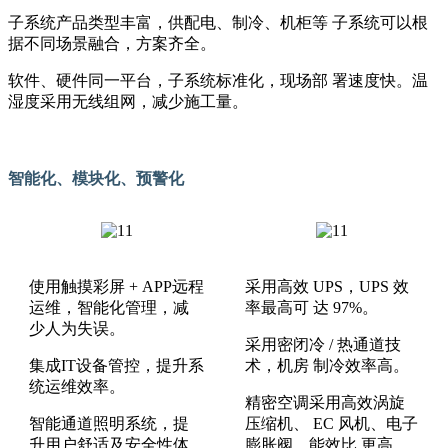
子系统产品类型丰富，供配电、制冷、机柜等 子系统可以根
据不同场景融合，方案齐全。
软件、硬件同一平台，子系统标准化，现场部 署速度快。温
湿度采用无线组网，减少施工量。
智能化、模块化、预警化
使用触摸彩屏 + APP远程
采用高效 UPS，UPS 效
运维，智能化管理，减
率最高可 达 97%。
少人为失误。
采用密闭冷 / 热通道技
集成IT设备管控，提升系
术，机房 制冷效率高。
统运维效率。
精密空调采用高效涡旋
智能通道照明系统，提
压缩机、 EC 风机、电子
升用户舒适及安全性体
膨胀阀，能效比 更高。