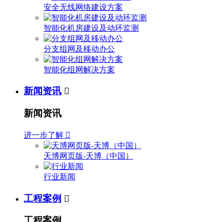
安全无线网络建设方案
智能化机房建设及动环监测
分支组网及移动办公
智能化组网解决方案
新闻资讯

新闻资讯
进一步了解

天博网页版-天博（中国）
行业新闻
工程案例

工程案例