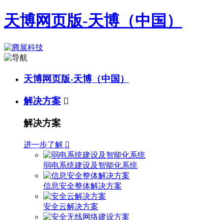
天博网页版-天博（中国）
天博网页版-天博（中国）
解决方案

解决方案
进一步了解

弱电系统建设及智能化系统
信息安全整体解决方案
安全云解决方案