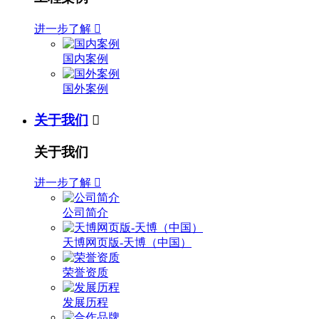
进一步了解

国内案例
国外案例
关于我们

关于我们
进一步了解

公司简介
天博网页版-天博（中国）
荣誉资质
发展历程