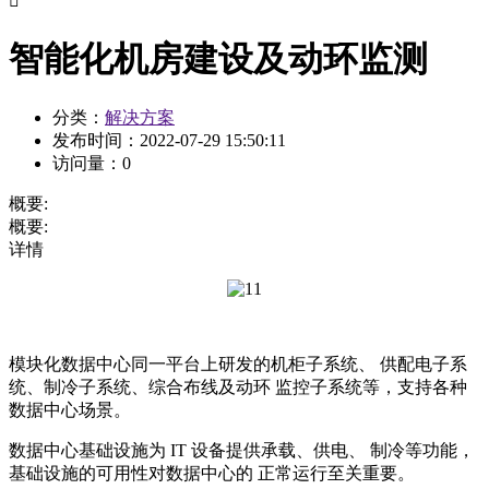

智能化机房建设及动环监测
分类：
解决方案
发布时间：
2022-07-29 15:50:11
访问量：
0
概要:
概要:
详情
模块化数据中心同一平台上研发的机柜子系统、 供配电子系
统、制冷子系统、综合布线及动环 监控子系统等，支持各种
数据中心场景。
数据中心基础设施为 IT 设备提供承载、供电、 制冷等功能，
基础设施的可用性对数据中心的 正常运行至关重要。