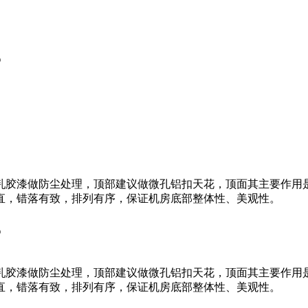
？
乳胶漆做防尘处理，顶部建议做微孔铝扣天花，顶面其主要作用
直，错落有致，排列有序，保证机房底部整体性、美观性。
？
乳胶漆做防尘处理，顶部建议做微孔铝扣天花，顶面其主要作用
直，错落有致，排列有序，保证机房底部整体性、美观性。