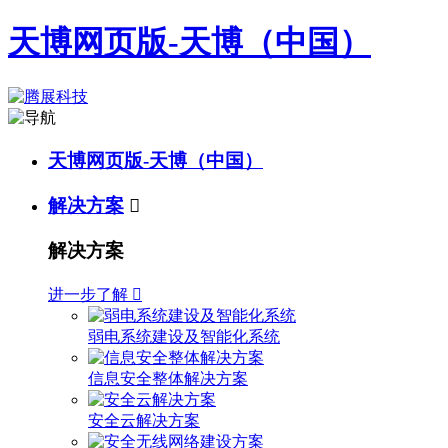
天博网页版-天博（中国）
天博网页版-天博（中国）
解决方案

解决方案
进一步了解

弱电系统建设及智能化系统
信息安全整体解决方案
安全云解决方案