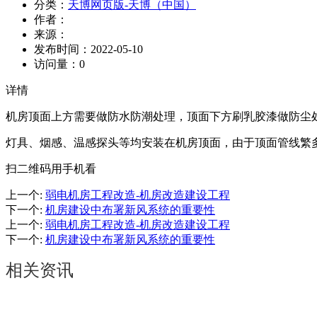
分类：
天博网页版-天博（中国）
作者：
来源：
发布时间：
2022-05-10
访问量：
0
详情
机房顶面上方需要做防水防潮处理，顶面下方刷乳胶漆做防尘
灯具、烟感、温感探头等均安装在机房顶面，由于顶面管线繁
扫二维码用手机看
上一个
:
弱电机房工程改造-机房改造建设工程
下一个
:
机房建设中布署新风系统的重要性
上一个
:
弱电机房工程改造-机房改造建设工程
下一个
:
机房建设中布署新风系统的重要性
相关资讯