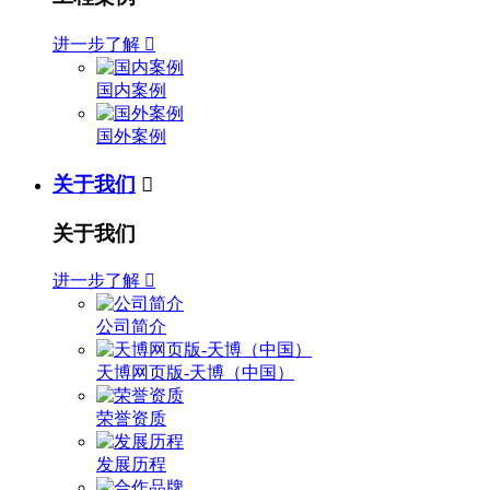
进一步了解

国内案例
国外案例
关于我们

关于我们
进一步了解

公司简介
天博网页版-天博（中国）
荣誉资质
发展历程